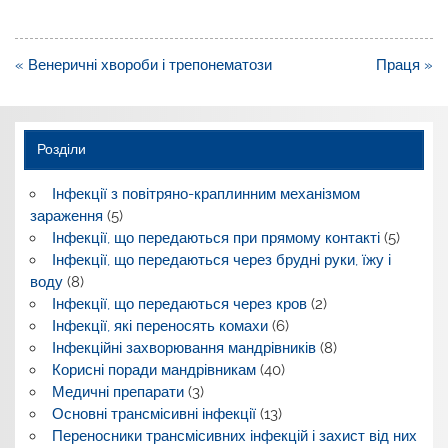
Навігація
« Венеричні хвороби і трепонематози
Праця »
записів
Розділи
Інфекції з повітряно-краплинним механізмом
зараження
(5)
Інфекції, що передаються при прямому контакті
(5)
Інфекції, що передаються через брудні руки, їжу і
воду
(8)
Інфекції, що передаються через кров
(2)
Інфекції, які переносять комахи
(6)
Інфекційні захворювання мандрівників
(8)
Корисні поради мандрівникам
(40)
Медичні препарати
(3)
Основні трансмісивні інфекції
(13)
Переносники трансмісивних інфекцій і захист від них