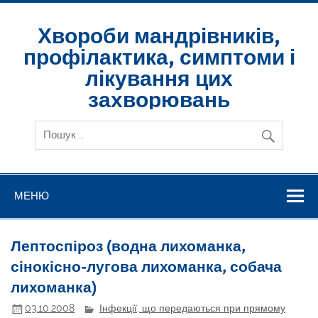
Skip
to
content
Хвороби мандрівників,
профілактика, симптоми і
лікування цих
захворювань
МЕНЮ
Лептоспіроз (водна лихоманка,
сінокісно-лугова лихоманка, собача
лихоманка)
03.10.2008
Інфекції, що передаються при прямому