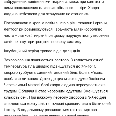
забруднених виділеннями тварин, а також при контакті з
ними пошкоджених слизових оболонок і шкіри. Хвора
людина небезпеки для оточуючих не становить.
Потрапляючи в кров, а потім з нею в різні тканини і органи,
лептоспіри розмножуються і вражають м’язи (особливо
часто – литкові), нирки (при цьому порушується утворення
сечі), печінку, еритроцити і нервову систему.
Інкубаційний період триває від 4 до 14 днів.
Захворювання починається раптово. З’являється озноб,
температура тіла швидко підвищується до 39-40° С,
хворого турбують сильний головний біль, болі в м’язах,
особливо литкових. Дотик до цих м’язів є дуже болісним.
Через сильні м’язові болі хвора людина пересувається з
трудом. Обличчя її стає червоним, одутлим. Зменшується
кількість сечі. При важкому перебігу хвороби з 3-5-го дня
з’являються жовтушність, точкові крововиливи в білки очей
і шкіру. В подальшому розвивається гостра ниркова