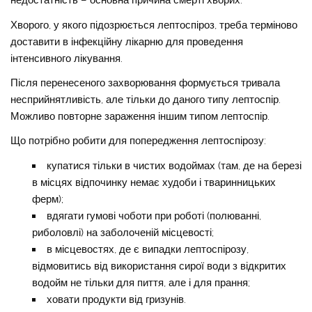
недостатність – основна причина смерті хворих.
Хворого, у якого підозрюється лептоспіроз, треба терміново
доставити в інфекційну лікарню для проведення
інтенсивного лікування.
Після перенесеного захворювання формується тривала
несприйнятливість, але тільки до даного типу лептоспір.
Можливо повторне зараження іншим типом лептоспір.
Що потрібно робити для попередження лептоспірозу:
купатися тільки в чистих водоймах (там, де на березі
в місцях відпочинку немає худоби і тваринницьких
ферм);
вдягати гумові чоботи при роботі (полюванні,
риболовлі) на заболоченій місцевості;
в місцевостях, де є випадки лептоспірозу,
відмовитись від використання сирої води з відкритих
водойм не тільки для пиття, але і для прання;
ховати продукти від гризунів.