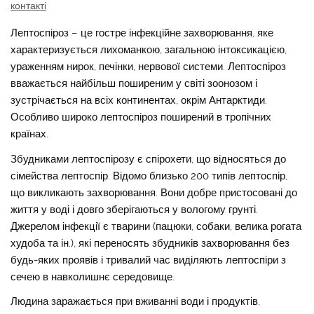
контакті
Лептоспіроз – це гостре інфекційне захворювання, яке
характеризується лихоманкою, загальною інтоксикацією,
ураженням нирок, печінки, нервової системи. Лептоспіроз
вважається найбільш поширеним у світі зоонозом і
зустрічається на всіх континентах, окрім Антарктиди.
Особливо широко лептоспіроз поширений в тропічних
країнах.
Збудниками лептоспірозу є спірохети, що відносяться до
сімейства лептоспір. Відомо близько 200 типів лептоспір,
що викликають захворювання. Вони добре пристосовані до
життя у воді і довго зберігаються у вологому грунті.
Джерелом інфекції є тварини (пацюки, собаки, велика рогата
худоба та ін.), які переносять збудників захворювання без
будь-яких проявів і тривалий час виділяють лептоспіри з
сечею в навколишнє середовище.
Людина заражається при вживанні води і продуктів,